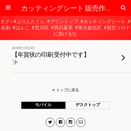
カッティングシート 販売作成の専門店 【東京】 ぷりん太くんのブログ
タグ › #ぷりんたくん. #プリントップ. #カッティングシート. #
名刺. #はんこ. #荒川区. #西日暮里. #東京都北区. #新型コロナ
に負けるな.
2020年11月24日
【年賀状の印刷 受付中です】
トップに戻る
モバイル
デスクトップ