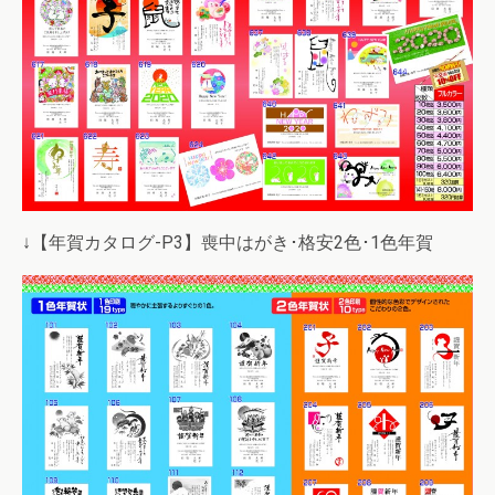
↓【年賀カタログ-P3】喪中はがき･格安2色･1色年賀