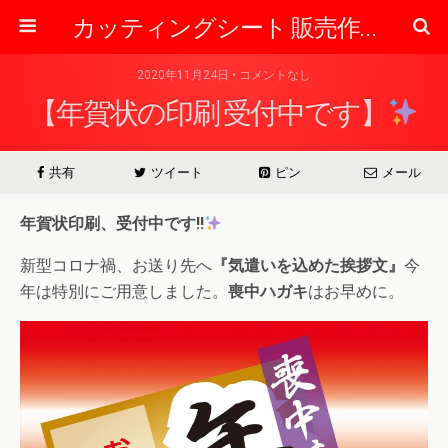
カッティングシート 販売作成の専門店 【東京】 ぷりん太くんのブログ
2020年11月24日 • コメントなし
【年賀状の印刷 受付中です】
共有
ツイート
ピン
メール
年賀状印刷、受付中です!!
新型コロナ禍、お送り先へ
『気遣いを込めた挨拶文』
今
年は特別にご用意しました。
喪中ハガキ
はお早めに。