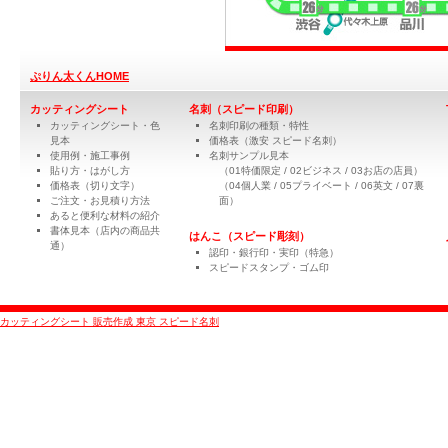
ぷりん太くんHOME
カッティングシート
名刺（スピード印刷）
カッティングシート・色
名刺印刷の種類・特性
見本
価格表（激安 スピード名刺）
使用例・施工事例
名刺サンプル見本
貼り方・はがし方
（01特価限定 / 02ビジネス / 03お店の店員）
価格表（切り文字）
（04個人業 / 05プライベート / 06英文 / 07裏
ご注文・お見積り方法
面）
あると便利な材料の紹介
書体見本（店内の商品共
はんこ（スピード彫刻）
通）
認印・銀行印・実印（特急）
スピードスタンプ・ゴム印
カッティングシート 販売作成 東京 スピード名刺