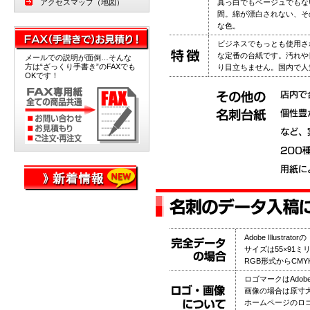
アクセスマップ（地図）
真っ白でもベージュでもな
間。綿が漂白されない、そ
な色。
ビジネスでもっとも使用さ
な定番の台紙です。汚れや
メールでの説明が面倒…そんな
方は“ざっくり手書き”のFAXでも
り目立ちません。国内で人気
OKです！
Adobe Illus
サイズは55×91
RGB形式からCM
ロゴマークはAdobe
画像の場合は原寸大
ホームページのロゴ