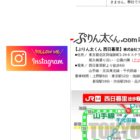
きません。弊社で
【ぷりん太くん 西日暮里】
株式会社
■住所／
東京都北区田端新町1-24-6 ステ
尾久橋通り沿い・公園の隣（
アク
■電車／
西日暮里駅より徒歩6分
山手線・京浜東北線・千代田線
乗車時間
：
上野駅6分・東京駅12分・池袋
新宿駅19分・渋谷駅26分・品川