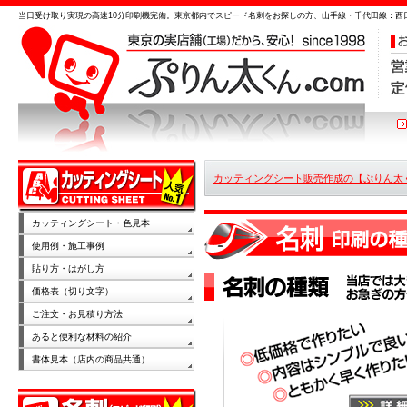
当日受け取り実現の高速10分印刷機完備。東京都内でスピード名刺をお探しの方、山手線・千代田線：西
カッティングシート販売作成の【ぷりん太くん
ナル名刺）
カッティングシート・色見本
使用例・施工事例
貼り方・はがし方
価格表（切り文字）
ご注文・お見積り方法
あると便利な材料の紹介
書体見本（店内の商品共通）