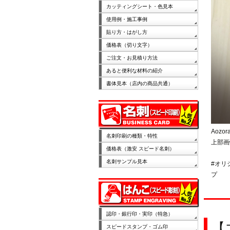
カッティングシート・色見本
使用例・施工事例
貼り方・はがし方
価格表（切り文字）
ご注文・お見積り方法
あると便利な材料の紹介
書体見本（店内の商品共通）
Aoz
名刺印刷の種類・特性
上部画
価格表（激安 スピード名刺）
名刺サンプル見本
#オリ
プ
認印・銀行印・実印（特急）
【
スピードスタンプ・ゴム印