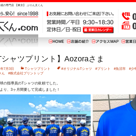
作成の専門店 【東京】 ぷりん太くん
Tシャツプリント】Aozoraさま
1年7月3日
Tシャツプリント
#オリジナルTシャツ #プリント #魚沼市 #少年
さん #株式会社プリントップ
球の指導員のTシャツの依頼でした。
より、3ヶ月間要して完成しました！