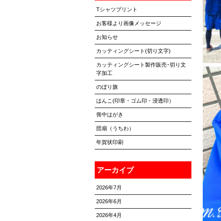
Tシャツプリント
お客様より画像メッセージ
お知らせ
カッティングシート(切り文字)
カッティングシート製作販売･切り文
字加工
のぼり旗
はんこ(印章・ゴム印・浸透印）
喪中はがき
団扇（うちわ）
年賀状印刷
アーカイブ
2026年7月
2026年6月
2026年4月