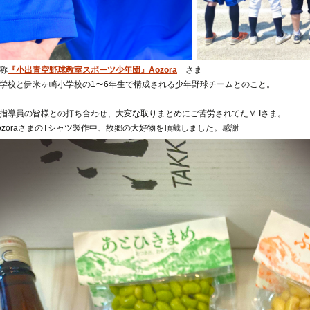
称
『小出青空野球教室スポーツ少年団』Aozora
さま
学校と伊米ヶ崎小学校の1〜6年生で構成される少年野球チームとのこと。
指導員の皆様との打ち合わせ、大変な取りまとめにご苦労されてたＭ.Iさま。
ozoraさまのTシャツ製作中、故郷の大好物を頂戴しました。感謝