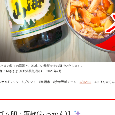
oraさまの益々の活躍と、地域での発展ををお祈りいたします。
像：Ｍさまより(新潟県魚沼市) 2021年7月
ジナルTシャツ #プリント #魚沼市 #少年野球チーム
#Aozora
#ぷりん太く
ゴム印：落款(らっかん)】