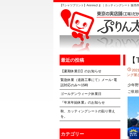
【Tシャツプリント】Aozoraさま ｜カッティングシート 販売
【
最近の投稿
202
【夏期休業日】のお知らせ
ング屋
緊急休業（道路工事にて）メール･電
少年野
話対応のみ〜15時
ご依頼
ゴールデンウィーク休業日
『年末年始休業』のお知らせ
秋、カッティングシートの貼り替え
を。
カテゴリー