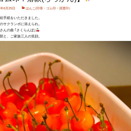
1年6月25日
はんこ(印章・ゴム印・浸透印）
絵手紙をいただきました。
のサクランボに添えられ。
さんの曲 ｢さくらんぼ｣
部と、ご家族三人の笑顔。