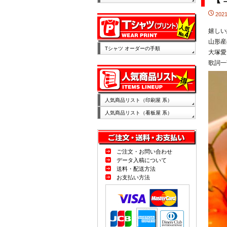
202
嬉しい
山形産
Tシャツ オーダーの手順
大塚愛
歌詞一
人気商品リスト（印刷屋 系）
人気商品リスト（看板屋 系）
ご注文・お問い合わせ
データ入稿について
送料・配送方法
お支払い方法