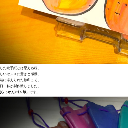
した絵手紙とは思えぬ程、
しいセンスに驚きと感動。
端に添えられた捺印こそ、
日、私が製作致しました、
(らっかん)ゴム印
』です。