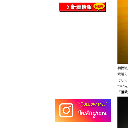
初挑戦
素晴ら
そして
つい先
『
落款